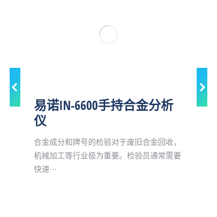
试贵
易诺IN-6600手持合金分析
Sc
仪
Si-
，满足
合金成分和牌号的检验对于废旧合金回收，
机械加工等行业极为重要。检验员通常需要
快速···